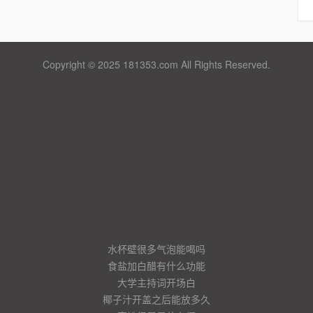
Copyright © 2025 181353.com All Rights Reserved.
水杯壁很多气泡能喝吗
食盐加白醋有什么功能
大学主持词开场白
椰子汁开盖之后能放多久