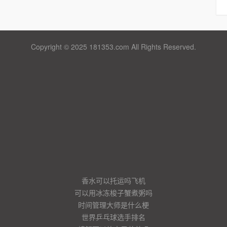
Copyright © 2025 181353.com All Rights Reserved.
香水可以托运吗飞机
可以用冰冻梭子蟹煮粥吗
时间管理大师是什么梗
世界乒乓球选手排名